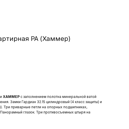
артирная РА (Хаммер)
ри
ХАММЕР
с заполнением полотна минеральной ватой
ения. Замки Гардиан 32.15 цилиндровый (4 класс защиты) и
ы). Три приварные петли на опорных подшипниках,
. Панорамный глазок. Три противосъемных штыря на