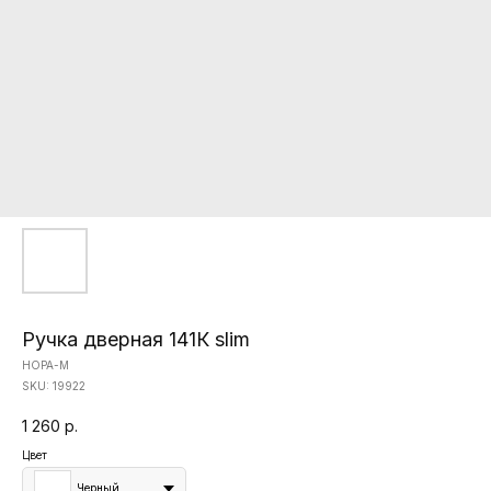
Ручка дверная 141К slim
НОРА-М
SKU:
19922
1 260
р.
Цвет
Черный